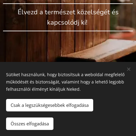
Élvezd a természet közelségét és
kapcsolódj ki!
Sütiket használunk, hogy biztosítsuk a weboldal megfelelő
működését és biztonságát, valamint hogy a lehető legjobb
felhasználói élményt kínáljuk Neked.
Csak a legszükségesebbek elfogadása
Dézsawood Apartman, Pécs
Összes elfogadása
Az oldalt a
Webnode
működteti
Sütik