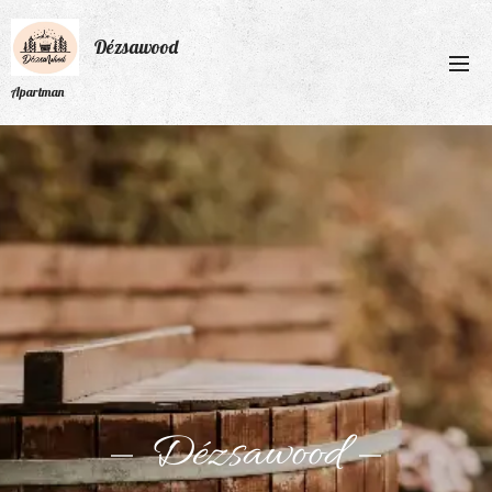
Dézsawood
Apartman
Dézsawood